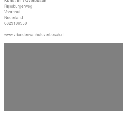
Kunst in 't Overbosch
Rijnsburgerweg
Voorhout
Nederland
0623186558
www.vriendenvanhetoverbosch.nl