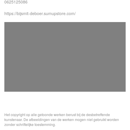
0625125086
https://bijsmit-deboer.sumupstore.com/
Het copyright op alle getoonde werken berust bij de desbetreffende
kunstenaar. De afbeeldingen van de werken mogen niet gebruikt worden
zonder schriftelijke toestemming.